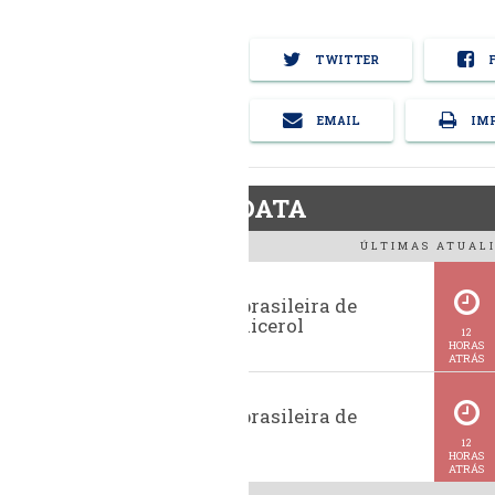
TWITTER
F
EMAIL
IMP
BiodieselDATA
ÚLTIMAS ATUALI
Exportação brasileira de
glicerina e glicerol
12
HORAS
ATRÁS
Exportação brasileira de
metanol
12
HORAS
ATRÁS