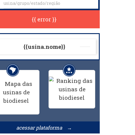
{{ error }}
{{usina.nome}}
acessar plataforma →