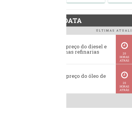
BiodieselDATA
ÚLTIMAS ATUALI
Evolução do preço do diesel e
da gasolina nas refinarias
20
HORAS
ATRÁS
Histórico do preço do óleo de
soja
20
HORAS
ATRÁS