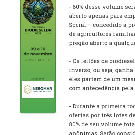
- 80% desse volume ser
aberto apenas para em
Social – concedido a p
de agricultores familia
pregão aberto a qualqu
- Os leilões de biodies
inverso, ou seja, ganh
eles partem de um mes
com antecedência pela
- Durante a primeira ro
ofertas por três lotes 
80% de seu volume total
anônimas. Serão consi