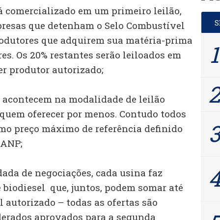
á comercializado em um primeiro leilão,
presas que detenham o Selo Combustível
rodutores que adquirem sua matéria-prima
res. Os 20% restantes serão leiloados em
er produtor autorizado;
el acontecem na modalidade de leilão
a quem oferecer por menos. Contudo todos
mo preço máximo de referência definido
 ANP;
dada de negociações, cada usina faz
de biodiesel que, juntos, podem somar até
 autorizado – todas as ofertas são
derados aprovados para a segunda