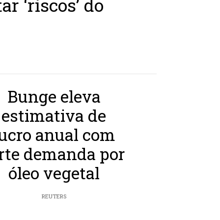
r ‘riscos’ do
Bunge eleva
estimativa de
lucro anual com
rte demanda por
óleo vegetal
REUTERS