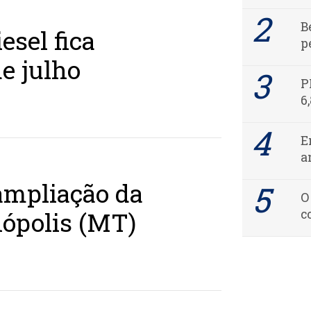
B
esel fica
p
e julho
P
6
E
a
ampliação da
O
ópolis (MT)
c