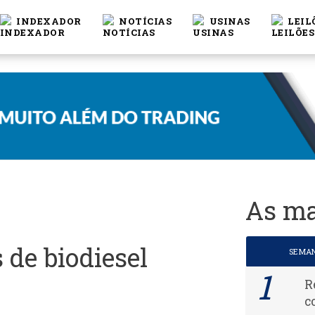
INDEXADOR
NOTÍCIAS
USINAS
LEIL
As ma
s de biodiesel
SEMA
R
c