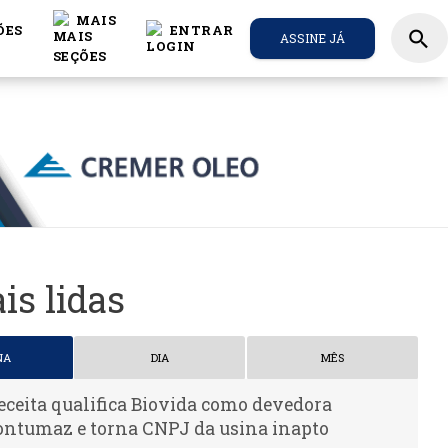
MAIS
ÕES
ENTRAR
search
ASSINE JÁ
is lidas
NA
DIA
MÊS
eceita qualifica Biovida como devedora
ontumaz e torna CNPJ da usina inapto