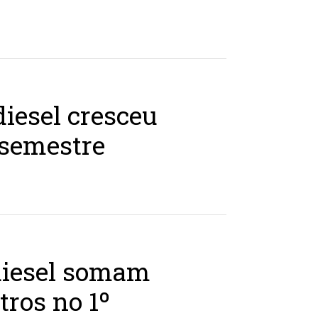
iesel cresceu
 semestre
diesel somam
itros no 1º