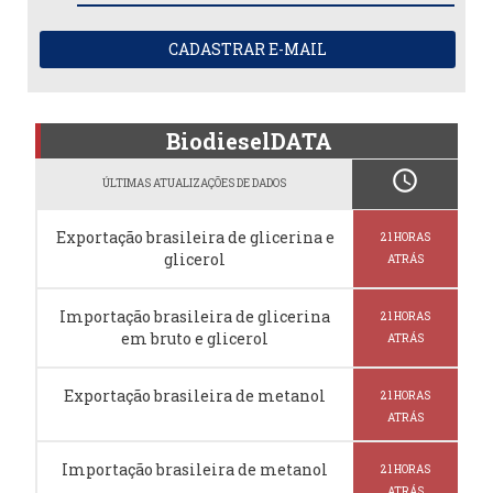
CADASTRAR E-MAIL
BiodieselDATA
schedule
ÚLTIMAS ATUALIZAÇÕES DE DADOS
Exportação brasileira de glicerina e
21 HORAS
glicerol
ATRÁS
Importação brasileira de glicerina
21 HORAS
em bruto e glicerol
ATRÁS
Exportação brasileira de metanol
21 HORAS
ATRÁS
Importação brasileira de metanol
21 HORAS
ATRÁS