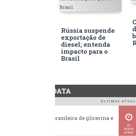
C
d
Rússia suspende
b
exportação de
R
diesel; entenda
impacto para o
Brasil
BiodieselDATA
ÚLTIMAS ATUAL
Exportação brasileira de glicerina e
glicerol
20
HORAS
ATRÁS