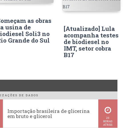
omeçam as obras
a usina de
[Atualizado] Lula
iodiesel Soli3 no
acompanha testes
io Grande do Sul
de biodiesel no
IMT, setor cobra
B17
IZAÇÕES DE DADOS
Importação brasileira de glicerina
em bruto e glicerol
20
HORAS
ATRÁS