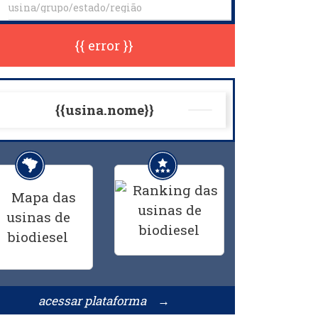
{{ error }}
{{usina.nome}}
acessar plataforma →