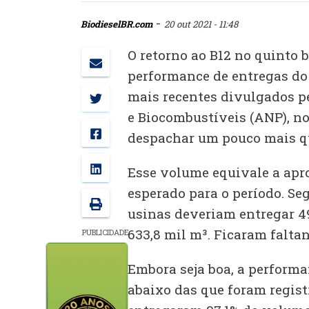
-
BiodieselBR.com
20 out 2021 - 11:48
O retorno ao B12 no quinto 
performance de entregas do 
mais recentes divulgados pe
e Biocombustíveis (ANP), n
despachar um pouco mais que
Esse volume equivale a ap
esperado para o período. Seg
usinas deveriam entregar 49
633,8 mil m³. Ficaram falta
PUBLICIDADE
Embora seja boa, a performa
abaixo das que foram regist