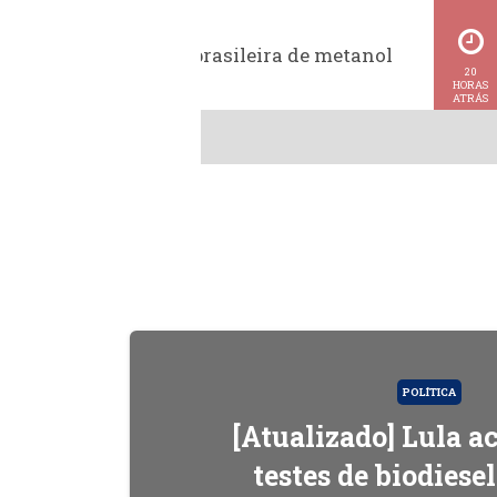
Exportação brasileira de metanol
20
HORAS
ATRÁS
POLÍTICA
[Atualizado] Lula 
testes de biodiese