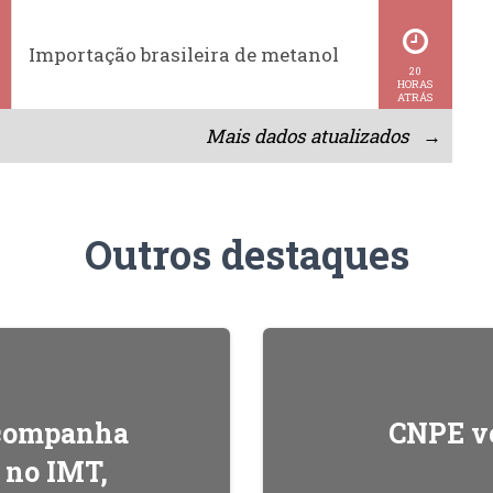
Importação brasileira de metanol
20
HORAS
ATRÁS
Mais dados atualizados →
Outros destaques
acompanha
CNPE ve
l no IMT,