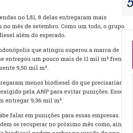
endas no L81, 8 delas entregaram mais
am no mês de setembro. Como um todo, o grupo
diesel além do esperado.
ndonópolis que atingiu superou a marca de
se entregou um pouco mais de 11 mil m³ frente
ente 9,50 mil m³.
ntregaram menos biodiesel do que precisariam
% exigido pela ANP para evitar punições. Esse
 entregar 9,36 mil m³.
abe falar em punições para essas empresas.
odem se recuperar no próximo mês como, ainda
 de biodiesel podem acabar na virada do ano.