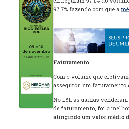
entregaram 97,1% do volume
97,7% fazendo com que a
mé
Faturamento
Com o volume que efetivame
assegurou um faturamento e
No L81, as usinas venderam
de faturamento, foi o melhor
atingindo um valor médio de