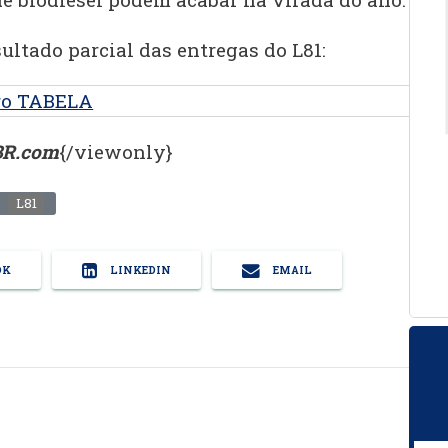
sultado parcial das entregas do L81:
lBR.com
{/viewonly}
L81
OK
LINKEDIN
EMAIL