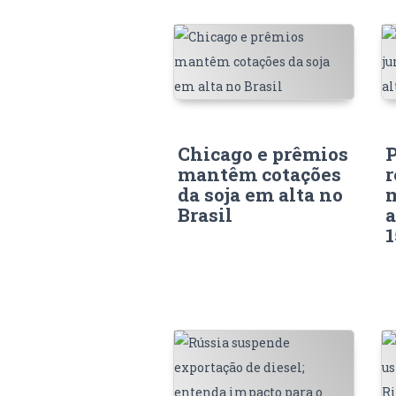
Chicago e prêmios
P
mantêm cotações
r
da soja em alta no
Brasil
a
1