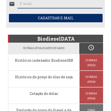
mail
CADASTRAR E-MAIL
BiodieselDATA
schedule
ÚLTIMAS ATUALIZAÇÕES DE DADOS
Histórico indexador BiodieselBR
10 HORAS
ATRÁS
Histórico do preço do óleo de soja
10 HORAS
ATRÁS
Cotação do dólar
10 HORAS
ATRÁS
Evolução do preço do diesel e da
6 DIAS