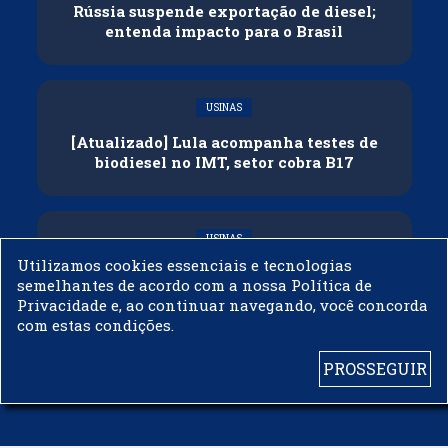
Rússia suspende exportação de diesel;
entenda impacto para o Brasil
USINAS
[Atualizado] Lula acompanha testes de
biodiesel no IMT, setor cobra B17
USINAS
Utilizamos cookies essenciais e tecnologias
Governo adia reunião sobre mistura de
semelhantes de acordo com a nossa Política de
etanol na gasolina
Privacidade e, ao continuar navegando, você concorda
com estas condições.
PROSSEGUIR
© 2003 - 2019 -
BIODIESELBR.COM - TODOS OS DIREITOS RESERVADOS