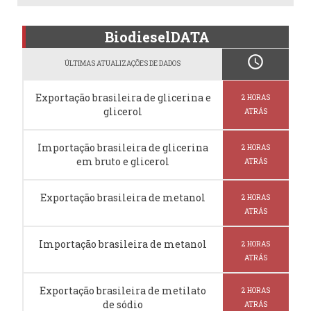
BiodieselDATA
schedule
ÚLTIMAS ATUALIZAÇÕES DE DADOS
Exportação brasileira de glicerina e
2 HORAS
glicerol
ATRÁS
Importação brasileira de glicerina
2 HORAS
em bruto e glicerol
ATRÁS
Exportação brasileira de metanol
2 HORAS
ATRÁS
Importação brasileira de metanol
2 HORAS
ATRÁS
Exportação brasileira de metilato
2 HORAS
de sódio
ATRÁS