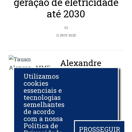
geração de eletricidade
até 2030
G1
11 NOV 2025
Alexandre
Silveira sugere
Utilizamos
que fundo com
cookies
essenciais e
dinheiro do
tecnologias
petróleo pode
semelhantes
ser replicado
de acordo
com a nossa
Política de
ESTADÃO
PROSSEGUIR