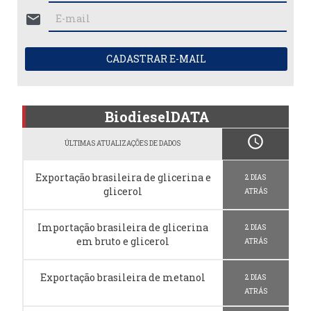
mail
CADASTRAR E-MAIL
BiodieselDATA
schedule
ÚLTIMAS ATUALIZAÇÕES DE DADOS
Exportação brasileira de glicerina e
2 DIAS
glicerol
ATRÁS
Importação brasileira de glicerina
2 DIAS
em bruto e glicerol
ATRÁS
Exportação brasileira de metanol
2 DIAS
ATRÁS