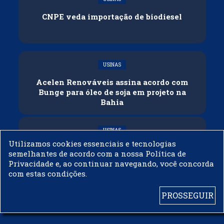
CNPE veda importação de biodiesel
USINAS
Acelen Renováveis assina acordo com
Bunge para óleo de soja em projeto na
Bahia
USINAS
Utilizamos cookies essenciais e tecnologias
Conflitos e veto russo às exportações
semelhantes de acordo com a nossa Política de
ameaçam oferta global de diesel
Privacidade e, ao continuar navegando, você concorda
com estas condições.
PROSSEGUIR
© 2003 - 2019 -
BIODIESELBR.COM - TODOS OS DIREITOS RESERVADOS