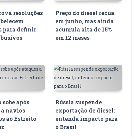
ova resoluções
Preço do diesel recua
abelecem
em junho, mas ainda
s para definir
acumula alta de 15%
abusivos
em 12 meses
o sobe após
Rússia suspende
 a navios
exportação de diesel;
s ao Estreito
entenda impacto para
uz
o Brasil