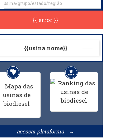
{{ error }}
{{usina.nome}}
acessar plataforma →