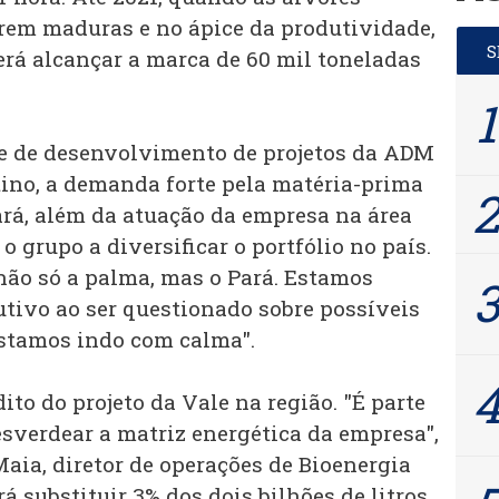
rem maduras e no ápice da produtividade,
erá alcançar a marca de 60 mil toneladas
te de desenvolvimento de projetos da ADM
tino, a demanda forte pela matéria-prima
ará, além da atuação da empresa na área
o grupo a diversificar o portfólio no país.
ão só a palma, mas o Pará. Estamos
utivo ao ser questionado sobre possíveis
stamos indo com calma".
to do projeto da Vale na região. "É parte
sverdear a matriz energética da empresa",
aia, diretor de operações de Bioenergia
á substituir 3% dos dois bilhões de litros