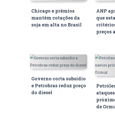
Chicago e prêmios
ANP apr
mantêm cotações da
que est
soja em alta no Brasil
critério
preços 
Governo corta subsídio
e Petrobras reduz preço
Petróle
do diesel
ataques
próximo
de Orm