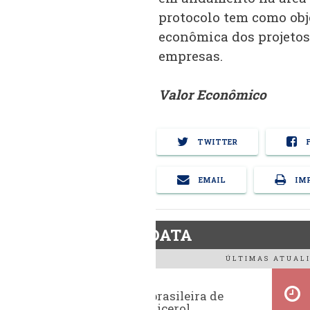
protocolo tem como obje
econômica dos projetos
empresas.
Valor Econômico
TWITTER
F
EMAIL
IMP
BiodieselDATA
ÚLTIMAS ATUALI
Exportação brasileira de
glicerina e glicerol