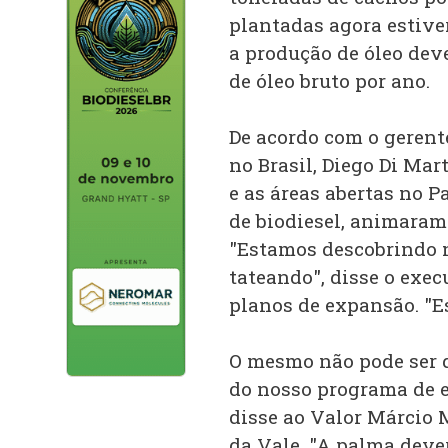
plantadas agora estive
a produção de óleo dev
de óleo bruto por ano.
De acordo com o geren
no Brasil, Diego Di Mar
e as áreas abertas no P
de biodiesel, animaram 
"Estamos descobrindo n
tateando", disse o exec
planos de expansão. "E
O mesmo não pode ser di
do nosso programa de e
disse ao Valor Márcio M
da Vale. "A palma dever