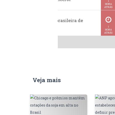
1
HORA
ATRÁS
Exportação brasileira de
metanol
1
HORA
ATRÁS
Veja mais