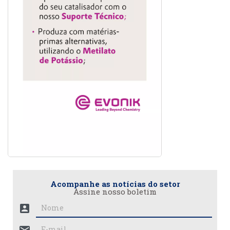
Acompanhe as notícias do setor
Assine nosso boletim
account_box
mail