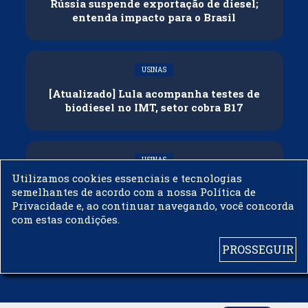
Rússia suspende exportação de diesel;
entenda impacto para o Brasil
USINAS
[Atualizado] Lula acompanha testes de
biodiesel no IMT, setor cobra B17
USINAS
Utilizamos cookies essenciais e tecnologias
Governo adia reunião sobre mistura de
semelhantes de acordo com a nossa Política de
etanol na gasolina
Privacidade e, ao continuar navegando, você concorda
com estas condições.
PROSSEGUIR
© 2003 - 2019 -
BIODIESELBR.COM - TODOS OS DIREITOS RESERVADOS