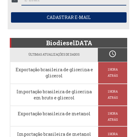
CADASTRAR E-MAIL
BiodieselDATA
schedule
ÚLTIMAS ATUALIZAÇÕES DE DADOS
Exportação brasileira de glicerina e
1 HORA
glicerol
ATRÁS
Importação brasileira de glicerina
1 HORA
em bruto e glicerol
ATRÁS
Exportação brasileira de metanol
1 HORA
ATRÁS
Importação brasileira de metanol
1 HORA