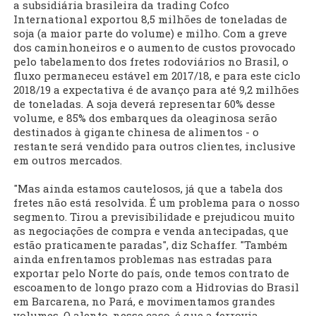
a subsidiária brasileira da trading Cofco
International exportou 8,5 milhões de toneladas de
soja (a maior parte do volume) e milho. Com a greve
dos caminhoneiros e o aumento de custos provocado
pelo tabelamento dos fretes rodoviários no Brasil, o
fluxo permaneceu estável em 2017/18, e para este ciclo
2018/19 a expectativa é de avanço para até 9,2 milhões
de toneladas. A soja deverá representar 60% desse
volume, e 85% dos embarques da oleaginosa serão
destinados à gigante chinesa de alimentos - o
restante será vendido para outros clientes, inclusive
em outros mercados.
"Mas ainda estamos cautelosos, já que a tabela dos
fretes não está resolvida. É um problema para o nosso
segmento. Tirou a previsibilidade e prejudicou muito
as negociações de compra e venda antecipadas, que
estão praticamente paradas", diz Schaffer. "Também
ainda enfrentamos problemas nas estradas para
exportar pelo Norte do país, onde temos contrato de
escoamento de longo prazo com a Hidrovias do Brasil
em Barcarena, no Pará, e movimentamos grandes
volumes. O alento, nesse caso, é que a ferrovia