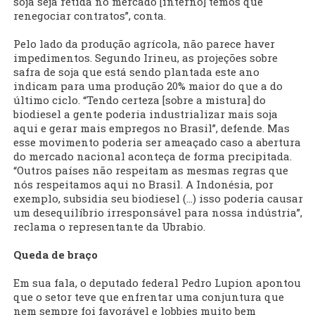
soja seja retida no mercado [interno] temos que
renegociar contratos”, conta.
Pelo lado da produção agrícola, não parece haver
impedimentos. Segundo Irineu, as projeções sobre
safra de soja que está sendo plantada este ano
indicam para uma produção 20% maior do que a do
último ciclo. “Tendo certeza [sobre a mistura] do
biodiesel a gente poderia industrializar mais soja
aqui e gerar mais empregos no Brasil”, defende. Mas
esse movimento poderia ser ameaçado caso a abertura
do mercado nacional aconteça de forma precipitada.
“Outros países não respeitam as mesmas regras que
nós respeitamos aqui no Brasil. A Indonésia, por
exemplo, subsidia seu biodiesel (...) isso poderia causar
um desequilíbrio irresponsável para nossa indústria”,
reclama o representante da Ubrabio.
Queda de braço
Em sua fala, o deputado federal Pedro Lupion apontou
que o setor teve que enfrentar uma conjuntura que
nem sempre foi favorável e lobbies muito bem