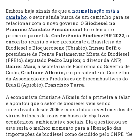
Embora haja sinais de que a
normalização está a
caminho
, o setor ainda busca de um caminho para se
relacionar com o novo governo. O
Biodiesel no
Próximo Mandato Presidencial
foi o tema no
primeiro painel da
Conferência BiodieselBR 2022
, o
encontro reuniu o vice-presidente a Brasileira do
Biodiesel e Bioquerosene (Ubrabio),
Irineu Boff
; o
presidente da Frente Parlamentar Mista do Biodiesel
(FPBio), deputado
Pedro Lupion
; o diretor da ANP,
Daniel Maia
; a secretária de Economia do Governo de
Goiás,
Cristiane Alkmin;
e o presidente do Conselho
da Associação dos Produtores de Biocombustíveis do
Brasil (Aprobio),
Francisco Turra
.
A economista Cristiane Alkmin foi a primeira a falar
e apontou que o setor de biodiesel vem sendo
incentivado desde 2005 e consolidou investimentos de
vários bilhões de reais em busca de objetivos
econômicos, ambientais e sociais. Ela questionou se
este seria o melhor momento para a liberação das
importações de biodiesel como decidido pelo CNPE. “Se