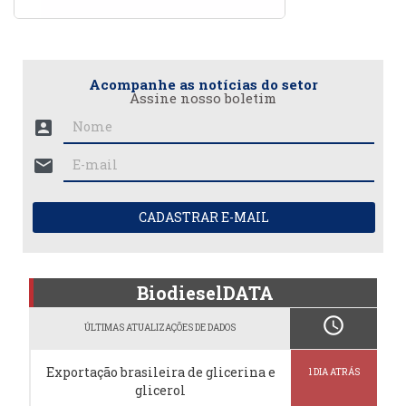
Acompanhe as notícias do setor
Assine nosso boletim
account_box
mail
CADASTRAR E-MAIL
BiodieselDATA
schedule
ÚLTIMAS ATUALIZAÇÕES DE DADOS
Exportação brasileira de glicerina e
1 DIA ATRÁS
glicerol