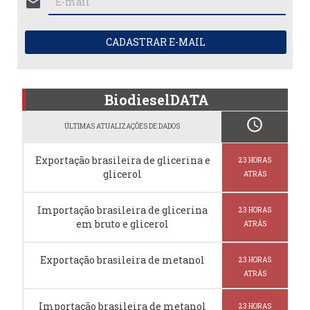
mail
CADASTRAR E-MAIL
BiodieselDATA
schedule
ÚLTIMAS ATUALIZAÇÕES DE DADOS
Exportação brasileira de glicerina e
23 HORAS
glicerol
ATRÁS
Importação brasileira de glicerina
23 HORAS
em bruto e glicerol
ATRÁS
Exportação brasileira de metanol
23 HORAS
ATRÁS
Importação brasileira de metanol
23 HORAS