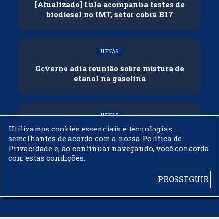
[Atualizado] Lula acompanha testes de
biodiesel no IMT, setor cobra B17
USINAS
Governo adia reunião sobre mistura de
etanol na gasolina
USINAS
Utilizamos cookies essenciais e tecnologias
CNPE veda importação de biodiesel
semelhantes de acordo com a nossa Política de
Privacidade e, ao continuar navegando, você concorda
com estas condições.
PROSSEGUIR
© 2003 - 2019 -
BIODIESELBR.COM - TODOS OS DIREITOS RESERVADOS