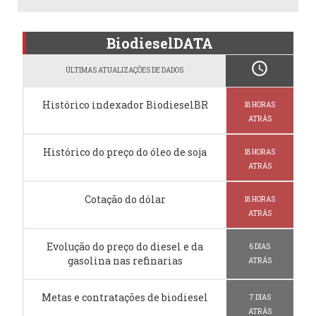
BiodieselDATA
schedule
ÚLTIMAS ATUALIZAÇÕES DE DADOS
Histórico indexador BiodieselBR
18 HORAS
ATRÁS
Histórico do preço do óleo de soja
18 HORAS
ATRÁS
Cotação do dólar
18 HORAS
ATRÁS
Evolução do preço do diesel e da
6 DIAS
gasolina nas refinarias
ATRÁS
Metas e contratações de biodiesel
7 DIAS
ATRÁS