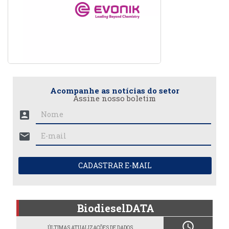
Acompanhe as notícias do setor
Assine nosso boletim
account_box
mail
CADASTRAR E-MAIL
BiodieselDATA
schedule
ÚLTIMAS ATUALIZAÇÕES DE DADOS