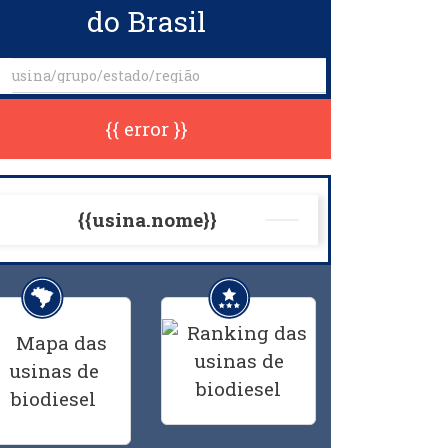
do Brasil
{{ error }}
{{usina.nome}}