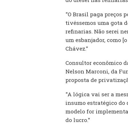
"O Brasil paga preços 
tivéssemos uma gota de
refinarias. Não serei 
um esbanjador, como [o
Chávez."
Consultor econômico da
Nelson Marconi, da Fun
proposta de privatiza
"A lógica vai ser a me
insumo estratégico do 
modelo for implementad
do lucro."