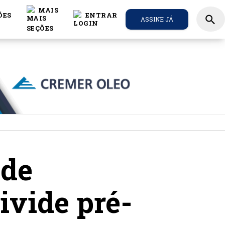
MAIS
ÕES
ENTRAR
search
ASSINE JÁ
 de
ivide pré-