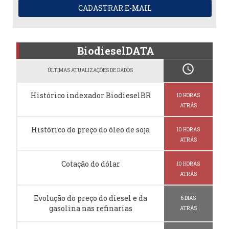
CADASTRAR E-MAIL
BiodieselDATA
schedule
ÚLTIMAS ATUALIZAÇÕES DE DADOS
Histórico indexador BiodieselBR
10 HORAS
ATRÁS
Histórico do preço do óleo de soja
10 HORAS
ATRÁS
Cotação do dólar
10 HORAS
ATRÁS
Evolução do preço do diesel e da
6 DIAS
gasolina nas refinarias
ATRÁS