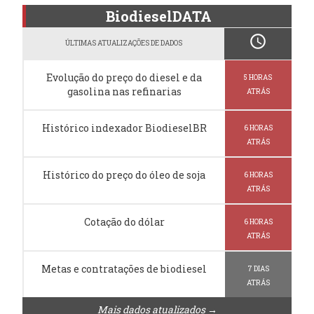
BiodieselDATA
schedule
ÚLTIMAS ATUALIZAÇÕES DE DADOS
Evolução do preço do diesel e da
5 HORAS
gasolina nas refinarias
ATRÁS
Histórico indexador BiodieselBR
6 HORAS
ATRÁS
Histórico do preço do óleo de soja
6 HORAS
ATRÁS
Cotação do dólar
6 HORAS
ATRÁS
Metas e contratações de biodiesel
7 DIAS
ATRÁS
Mais dados atualizados →