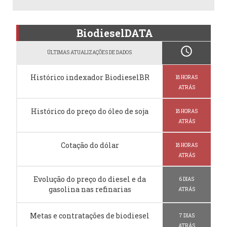
BiodieselDATA
schedule
ÚLTIMAS ATUALIZAÇÕES DE DADOS
Histórico indexador BiodieselBR
18 HORAS
ATRÁS
Histórico do preço do óleo de soja
18 HORAS
ATRÁS
Cotação do dólar
18 HORAS
ATRÁS
Evolução do preço do diesel e da
6 DIAS
gasolina nas refinarias
ATRÁS
Metas e contratações de biodiesel
7 DIAS
ATRÁS