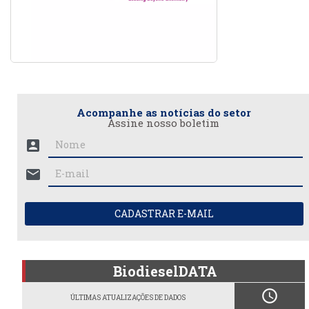
Acompanhe as notícias do setor
Assine nosso boletim
account_box
mail
CADASTRAR E-MAIL
BiodieselDATA
schedule
ÚLTIMAS ATUALIZAÇÕES DE DADOS