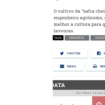
O cultivo da "safra che
engenheiro agrônomo, 
melhor a cultura para 
lavouras.
GIRASSOL
OLEA
TAGS:
TWITTER
F
EMAIL
IMP
BiodieselDATA
ÚLTIMAS ATUALI