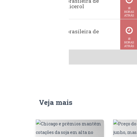
Exportação brasileira de
glicerina e glicerol
18
HORAS
ATRÁS
Exportação brasileira de
metanol
18
HORAS
ATRÁS
Veja mais