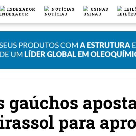
INDEXADOR
NOTÍCIAS
USINAS
LEIL
es gaúchos apost
irassol para apr