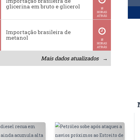
Importação brasileira de
glicerina em bruto e glicerol
18
HORAS
ATRÁS
Importação brasileira de
metanol
18
HORAS
ATRÁS
Mais dados atualizados →