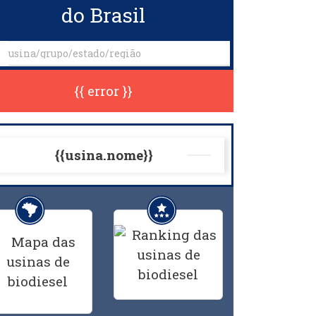
do Brasil
{{ error }}
{{usina.nome}}