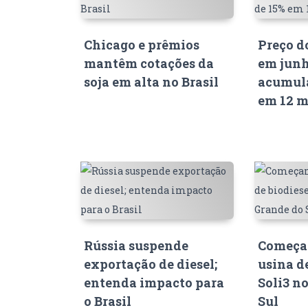
Chicago e prêmios
Preço d
mantêm cotações da
em junh
soja em alta no Brasil
acumula
em 12 m
Rússia suspende
Começam
exportação de diesel;
usina d
entenda impacto para
Soli3 n
o Brasil
Sul