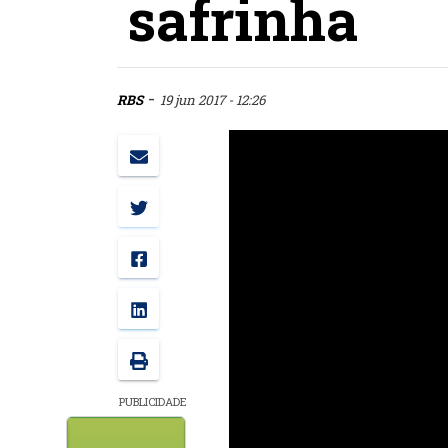
safrinha
-
RBS
19 jun 2017 - 12:26
PUBLICIDADE