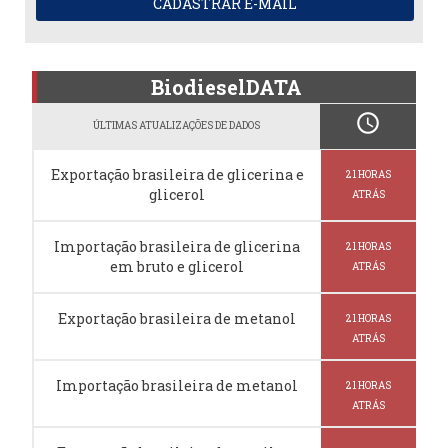
CADASTRAR E-MAIL
BiodieselDATA
schedule
ÚLTIMAS ATUALIZAÇÕES DE DADOS
Exportação brasileira de glicerina e
21 HORAS
glicerol
ATRÁS
Importação brasileira de glicerina
21 HORAS
em bruto e glicerol
ATRÁS
Exportação brasileira de metanol
21 HORAS
ATRÁS
Importação brasileira de metanol
21 HORAS
ATRÁS