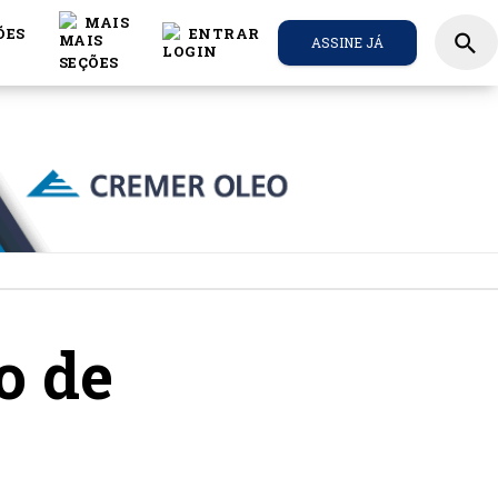
MAIS
ÕES
ENTRAR
search
ASSINE JÁ
o de