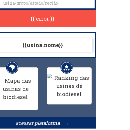
{{ error }}
{{usina.nome}}
acessar plataforma →