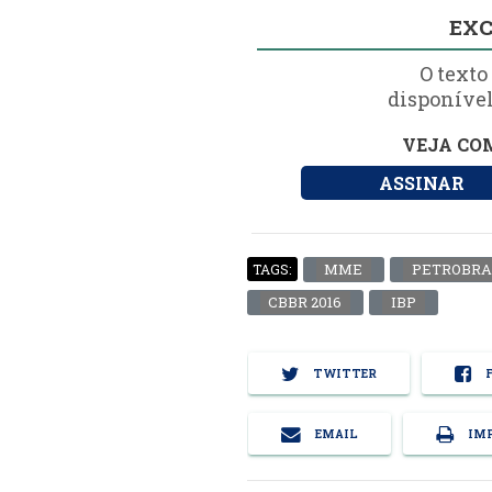
EXC
O texto
disponível
VEJA COM
ASSINAR
MME
PETROBRA
TAGS:
CBBR 2016
IBP
TWITTER
F
EMAIL
IMP