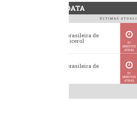
BiodieselDATA
ÚLTIMAS ATUALI
Exportação brasileira de
glicerina e glicerol
57
MINUTOS
ATRÁS
Exportação brasileira de
metanol
57
MINUTOS
ATRÁS