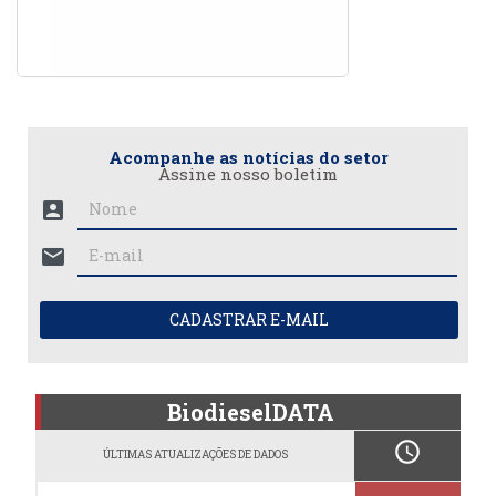
Acompanhe as notícias do setor
Assine nosso boletim
account_box
mail
CADASTRAR E-MAIL
BiodieselDATA
schedule
ÚLTIMAS ATUALIZAÇÕES DE DADOS