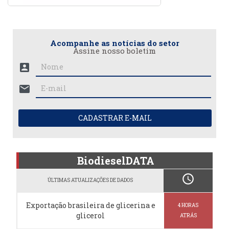
Acompanhe as notícias do setor
Assine nosso boletim
account_box
mail
CADASTRAR E-MAIL
BiodieselDATA
schedule
ÚLTIMAS ATUALIZAÇÕES DE DADOS
Exportação brasileira de glicerina e
4 HORAS
glicerol
ATRÁS