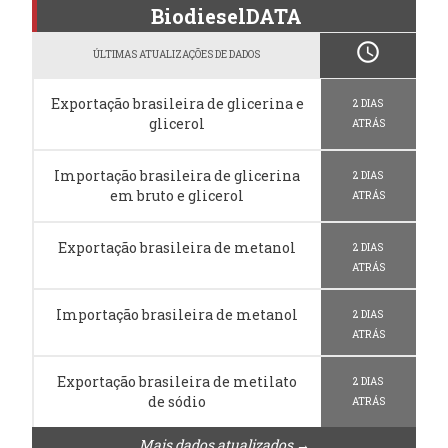
BiodieselDATA
schedule
ÚLTIMAS ATUALIZAÇÕES DE DADOS
Exportação brasileira de glicerina e
2 DIAS
glicerol
ATRÁS
Importação brasileira de glicerina
2 DIAS
em bruto e glicerol
ATRÁS
Exportação brasileira de metanol
2 DIAS
ATRÁS
Importação brasileira de metanol
2 DIAS
ATRÁS
Exportação brasileira de metilato
2 DIAS
de sódio
ATRÁS
Mais dados atualizados →