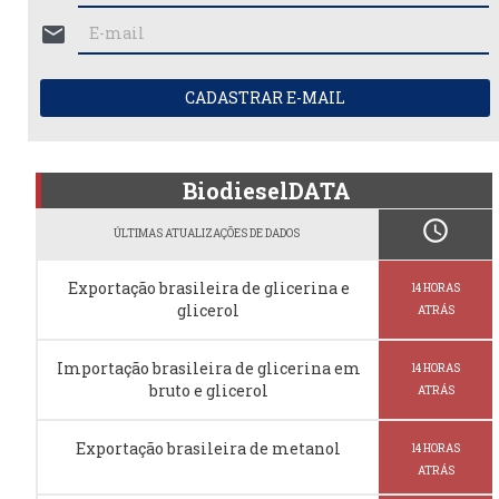
mail
CADASTRAR E-MAIL
BiodieselDATA
schedule
ÚLTIMAS ATUALIZAÇÕES DE DADOS
Exportação brasileira de glicerina e
14 HORAS
glicerol
ATRÁS
Importação brasileira de glicerina em
14 HORAS
bruto e glicerol
ATRÁS
Exportação brasileira de metanol
14 HORAS
ATRÁS