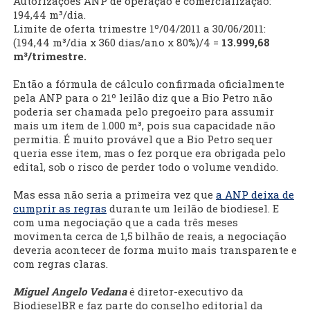
Autorizações ANP de operação e comercialização:
194,44 m³/dia.
Limite de oferta trimestre 1º/04/2011 a 30/06/2011:
(194,44 m³/dia x 360 dias/ano x 80%)/4 =
13.999,68
m³/trimestre.
Então a fórmula de cálculo confirmada oficialmente
pela ANP para o 21º leilão diz que a Bio Petro não
poderia ser chamada pelo pregoeiro para assumir
mais um item de 1.000 m³, pois sua capacidade não
permitia. É muito provável que a Bio Petro sequer
queria esse item, mas o fez porque era obrigada pelo
edital, sob o risco de perder todo o volume vendido.
Mas essa não seria a primeira vez que
a ANP deixa de
cumprir as regras
durante um leilão de biodiesel. E
com uma negociação que a cada três meses
movimenta cerca de 1,5 bilhão de reais, a negociação
deveria acontecer de forma muito mais transparente e
com regras claras.
Miguel Angelo Vedana
é diretor-executivo da
BiodieselBR e faz parte do conselho editorial da