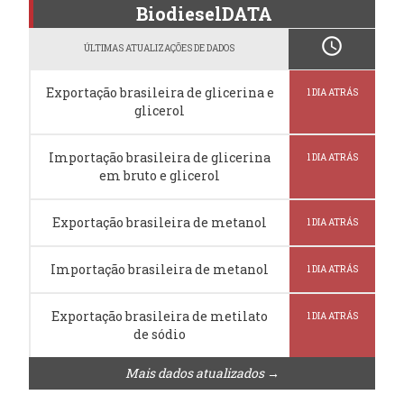
BiodieselDATA
schedule
ÚLTIMAS ATUALIZAÇÕES DE DADOS
Exportação brasileira de glicerina e
1 DIA ATRÁS
glicerol
Importação brasileira de glicerina
1 DIA ATRÁS
em bruto e glicerol
Exportação brasileira de metanol
1 DIA ATRÁS
Importação brasileira de metanol
1 DIA ATRÁS
Exportação brasileira de metilato
1 DIA ATRÁS
de sódio
Mais dados atualizados →