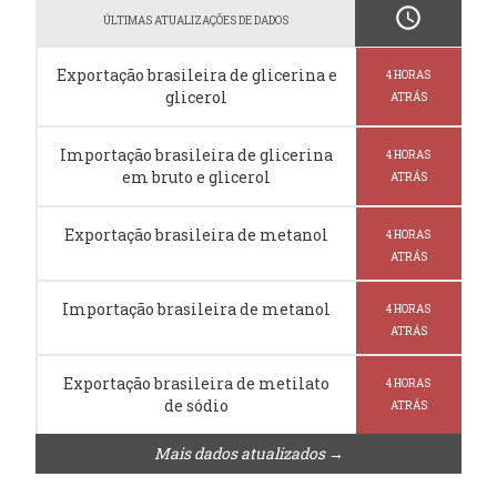
schedule
ÚLTIMAS ATUALIZAÇÕES DE DADOS
Exportação brasileira de glicerina e
4 HORAS
glicerol
ATRÁS
Importação brasileira de glicerina
4 HORAS
em bruto e glicerol
ATRÁS
Exportação brasileira de metanol
4 HORAS
ATRÁS
Importação brasileira de metanol
4 HORAS
ATRÁS
Exportação brasileira de metilato
4 HORAS
de sódio
ATRÁS
Mais dados atualizados →