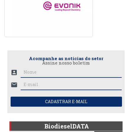
Acompanhe as notícias do setor
Assine nosso boletim
account_box
mail
CADASTRAR E-MAIL
BiodieselDATA