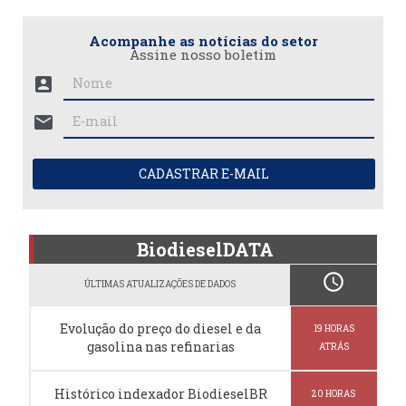
Acompanhe as notícias do setor
Assine nosso boletim
account_box
mail
CADASTRAR E-MAIL
BiodieselDATA
schedule
ÚLTIMAS ATUALIZAÇÕES DE DADOS
Evolução do preço do diesel e da
19 HORAS
gasolina nas refinarias
ATRÁS
Histórico indexador BiodieselBR
20 HORAS