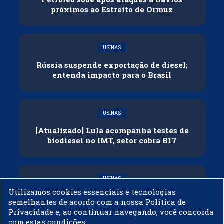
próximos ao Estreito de Ormuz
USINAS
Rússia suspende exportação de diesel;
entenda impacto para o Brasil
USINAS
[Atualizado] Lula acompanha testes de
biodiesel no IMT, setor cobra B17
USINAS
Utilizamos cookies essenciais e tecnologias
Governo adia reunião sobre mistura de
semelhantes de acordo com a nossa Política de
etanol na gasolina
Privacidade e, ao continuar navegando, você concorda
com estas condições.