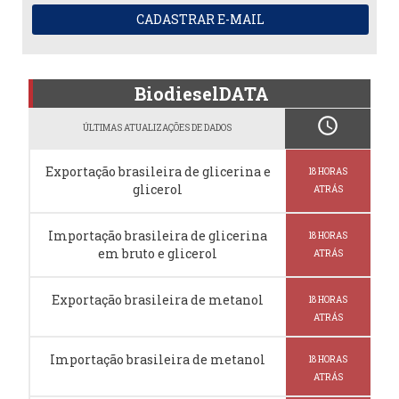
CADASTRAR E-MAIL
BiodieselDATA
schedule
ÚLTIMAS ATUALIZAÇÕES DE DADOS
Exportação brasileira de glicerina e
18 HORAS
glicerol
ATRÁS
Importação brasileira de glicerina
18 HORAS
em bruto e glicerol
ATRÁS
Exportação brasileira de metanol
18 HORAS
ATRÁS
Importação brasileira de metanol
18 HORAS
ATRÁS