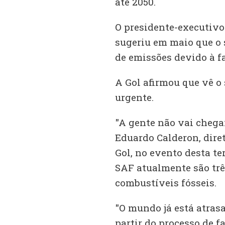
até 2050.
O presidente-executivo
sugeriu em maio que o 
de emissões devido à f
A Gol afirmou que vê 
urgente.
"A gente não vai chegar
Eduardo Calderon, diret
Gol, no evento desta te
SAF atualmente são trê
combustíveis fósseis.
"O mundo já está atras
partir do processo de 