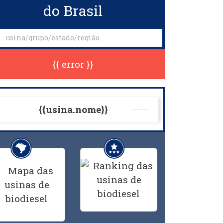
do Brasil
{{ error }}
{{usina.nome}}