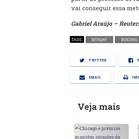
vai conseguir essa met
Gabriel Araújo – Reuter
BIOQAV
BOEING
TAGS:
TWITTER
F
EMAIL
IMP
Veja mais