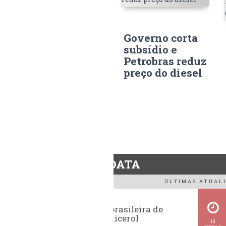
Governo corta
subsídio e
Petrobras reduz
preço do diesel
BiodieselDATA
ÚLTIMAS ATUALI
Exportação brasileira de
glicerina e glicerol
13