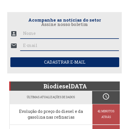
Acompanhe as notícias do setor
Assine nosso boletim
account_box
mail
CADASTRAR E-MAIL
BiodieselDATA
schedule
ÚLTIMAS ATUALIZAÇÕES DE DADOS
Evolução do preço do diesel e da
42 MINUTOS
gasolina nas refinarias
ATRÁS