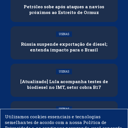
Petróleo sobe após ataques a navios
próximos ao Estreito de Ormuz
USINAS
Rússia suspende exportação de diesel;
entenda impacto para o Brasil
USINAS
[Atualizado] Lula acompanha testes de
biodiesel no IMT, setor cobra B17
USINAS
Utilizamos cookies essenciais e tecnologias
Governo adia reunião sobre mistura de
semelhantes de acordo com a nossa Política de
etanol na gasolina