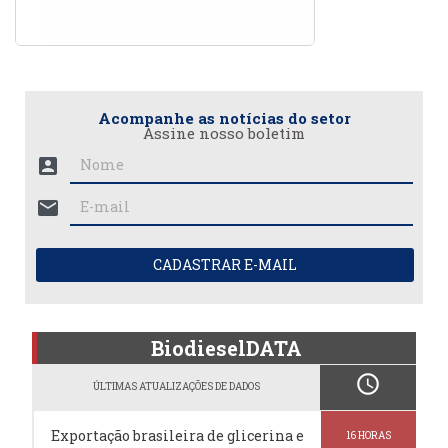
Acompanhe as notícias do setor
Assine nosso boletim
account_box
mail
CADASTRAR E-MAIL
BiodieselDATA
schedule
ÚLTIMAS ATUALIZAÇÕES DE DADOS
Exportação brasileira de glicerina e
16 HORAS