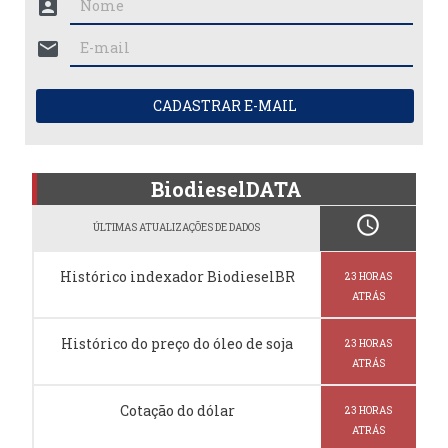
account_box
mail
CADASTRAR E-MAIL
BiodieselDATA
schedule
ÚLTIMAS ATUALIZAÇÕES DE DADOS
Histórico indexador BiodieselBR
23 HORAS
ATRÁS
Histórico do preço do óleo de soja
23 HORAS
ATRÁS
Cotação do dólar
23 HORAS
ATRÁS