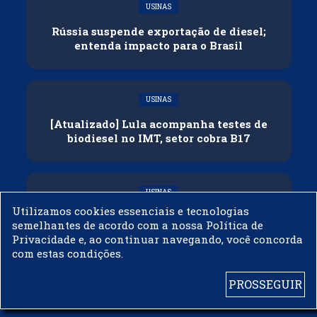
USINAS
Rússia suspende exportação de diesel;
entenda impacto para o Brasil
USINAS
[Atualizado] Lula acompanha testes de
biodiesel no IMT, setor cobra B17
USINAS
Utilizamos cookies essenciais e tecnologias
Governo adia reunião sobre mistura de
semelhantes de acordo com a nossa Política de
etanol na gasolina
Privacidade e, ao continuar navegando, você concorda
com estas condições.
PROSSEGUIR
© 2003 - 2019 -
BIODIESELBR.COM - TODOS OS DIREITOS RESERVADOS