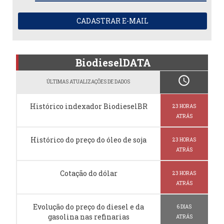
CADASTRAR E-MAIL
BiodieselDATA
schedule
ÚLTIMAS ATUALIZAÇÕES DE DADOS
Histórico indexador BiodieselBR
23 HORAS
ATRÁS
Histórico do preço do óleo de soja
23 HORAS
ATRÁS
Cotação do dólar
23 HORAS
ATRÁS
Evolução do preço do diesel e da
6 DIAS
gasolina nas refinarias
ATRÁS