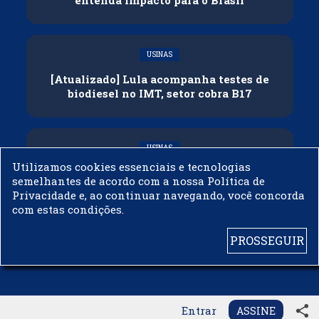
USINAS
[Atualizado] Lula acompanha testes de
biodiesel no IMT, setor cobra B17
USINAS
Utilizamos cookies essenciais e tecnologias
Governo adia reunião sobre mistura de
semelhantes de acordo com a nossa Política de
etanol na gasolina
Privacidade e, ao continuar navegando, você concorda
com estas condições.
PROSSEGUIR
© 2003 - 2019 -
BIODIESELBR.COM - TODOS OS DIREITOS RESERVADOS
share
Entrar
ASSINE