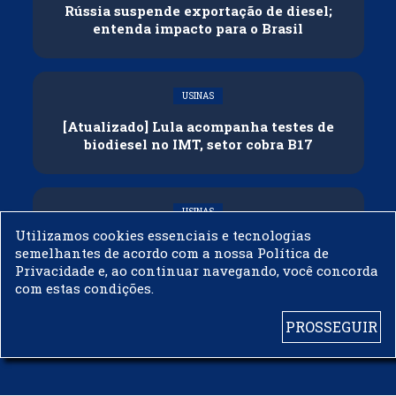
Rússia suspende exportação de diesel;
entenda impacto para o Brasil
USINAS
[Atualizado] Lula acompanha testes de
biodiesel no IMT, setor cobra B17
USINAS
Utilizamos cookies essenciais e tecnologias
Governo adia reunião sobre mistura de
semelhantes de acordo com a nossa Política de
etanol na gasolina
Privacidade e, ao continuar navegando, você concorda
com estas condições.
PROSSEGUIR
© 2003 - 2019 -
BIODIESELBR.COM - TODOS OS DIREITOS RESERVADOS