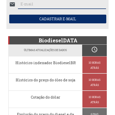
mail
CADASTRAR E-MAIL
BiodieselDATA
schedule
ÚLTIMAS ATUALIZAÇÕES DE DADOS
Histórico indexador BiodieselBR
10 HORAS
ATRÁS
Histórico do preço do óleo de soja
10 HORAS
ATRÁS
Cotação do dólar
10 HORAS
ATRÁS
Evolução do preço do diesel e da
6 DIAS