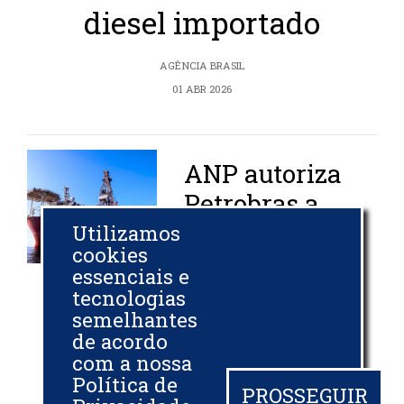
diesel importado
AGÊNCIA BRASIL
01 ABR 2026
ANP autoriza
Petrobras a
retomar
Utilizamos
cookies
perfuração na
essenciais e
Foz do
tecnologias
Amazonas
semelhantes
de acordo
com a nossa
REUTERS
Política de
01 ABR 2026
PROSSEGUIR