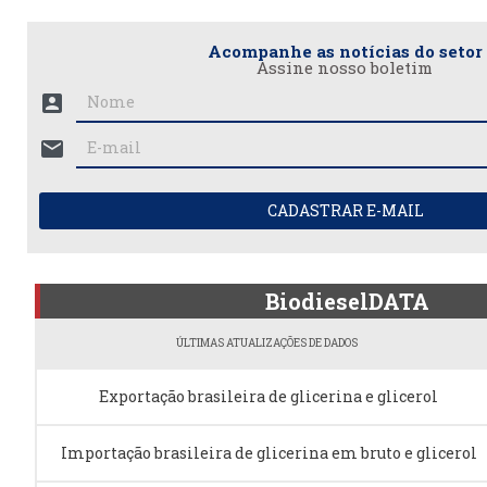
Acompanhe as notícias do setor
Assine nosso boletim
account_box
mail
CADASTRAR E-MAIL
BiodieselDATA
ÚLTIMAS ATUALIZAÇÕES DE DADOS
Exportação brasileira de glicerina e glicerol
Importação brasileira de glicerina em bruto e glicerol