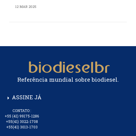
12 MAR 2025
Referência mundial sobre biodiesel.
ASSINE JÁ
arrow_right
CONTATO :
+55 (41) 99175-1286
+55(41) 3022-1708
+55(41) 3013-1703