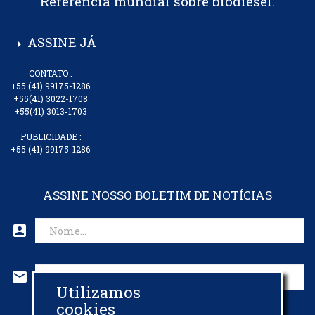
Referência mundial sobre biodiesel.
ASSINE JÁ
arrow_right
CONTATO :
+55 (41) 99175-1286
+55(41) 3022-1708
+55(41) 3013-1703
PUBLICIDADE :
+55 (41) 99175-1286
ASSINE NOSSO BOLETIM DE NOTÍCIAS
account_box
mail
Utilizamos
CADASTRAR EMAIL
cookies