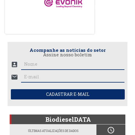
Acompanhe as notícias do setor
Assine nosso boletim
account_box
mail
CADASTRAR E-MAIL
BiodieselDATA
schedule
ÚLTIMAS ATUALIZAÇÕES DE DADOS