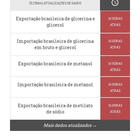
schedule
ÚLTIMAS ATUALIZAÇÕES DE DADOS
Exportação brasileira de glicerina e
16 HORAS
glicerol
ATRÁS
Importação brasileira de glicerina
16 HORAS
em bruto e glicerol
ATRÁS
Exportação brasileira de metanol
16 HORAS
ATRÁS
Importação brasileira de metanol
16 HORAS
ATRÁS
Exportação brasileira de metilato
16 HORAS
de sódio
ATRÁS
Mais dados atualizados →