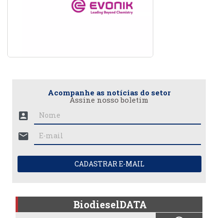
Acompanhe as notícias do setor
Assine nosso boletim
account_box
mail
CADASTRAR E-MAIL
BiodieselDATA