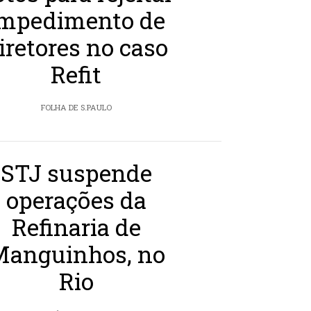
impedimento de
iretores no caso
Refit
FOLHA DE S.PAULO
STJ suspende
operações da
Refinaria de
Manguinhos, no
Rio