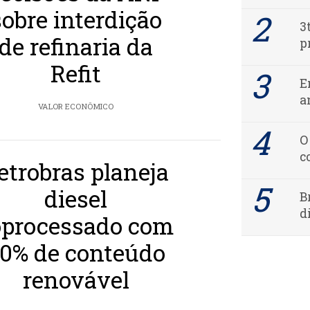
sobre interdição
3
de refinaria da
p
Refit
E
a
VALOR ECONÔMICO
O
c
etrobras planeja
diesel
B
d
oprocessado com
0% de conteúdo
renovável