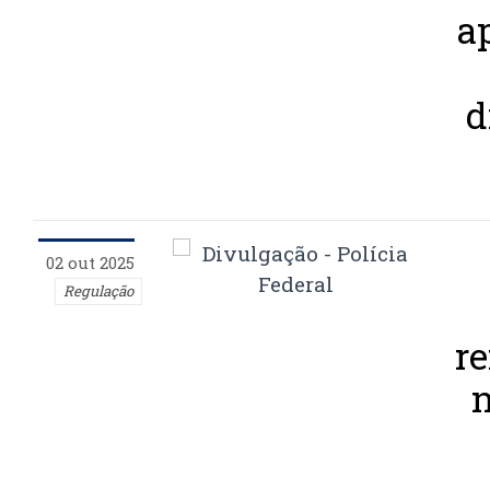
a
d
02 out 2025
Regulação
re