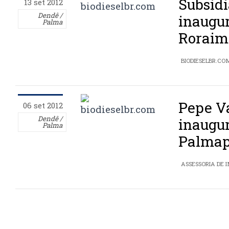
Subsidi
13 set 2012
Dendê /
inaugu
Palma
Roraim
BIODIESELBR.CO
Pepe Va
06 set 2012
Dendê /
inaugur
Palma
Palmap
ASSESSORIA DE