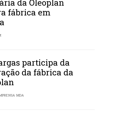
ária da Oleoplan
ra fábrica em
a
M
rgas participa da
ação da fábrica da
lan
 IMPRENSA MDA