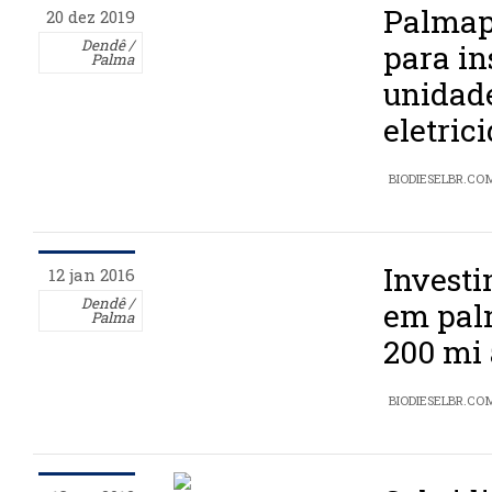
Palmap
20 dez 2019
Dendê /
para in
Palma
unidad
eletric
BIODIESELBR.CO
Invest
12 jan 2016
Dendê /
em pal
Palma
200 mi 
BIODIESELBR.CO