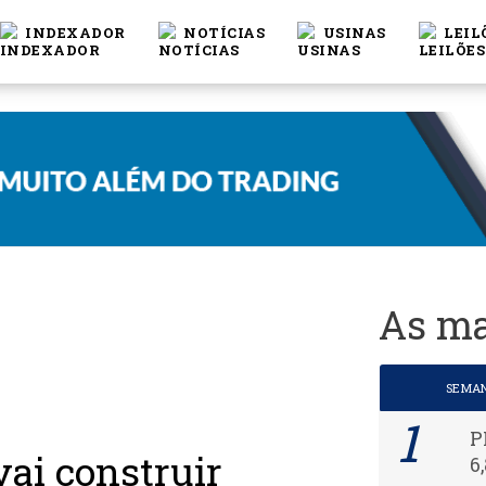
INDEXADOR
NOTÍCIAS
USINAS
LEIL
As ma
SEMA
P
ai construir
6