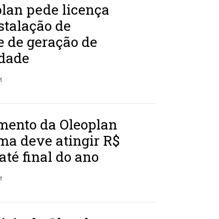
lan pede licença
stalação de
e de geração de
idade
M
imento da Oleoplan
ma deve atingir R$
até final do ano
M