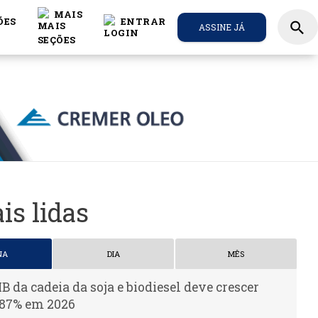
MAIS
ÕES
ENTRAR
search
ASSINE JÁ
is lidas
NA
DIA
MÊS
IB da cadeia da soja e biodiesel deve crescer
,87% em 2026