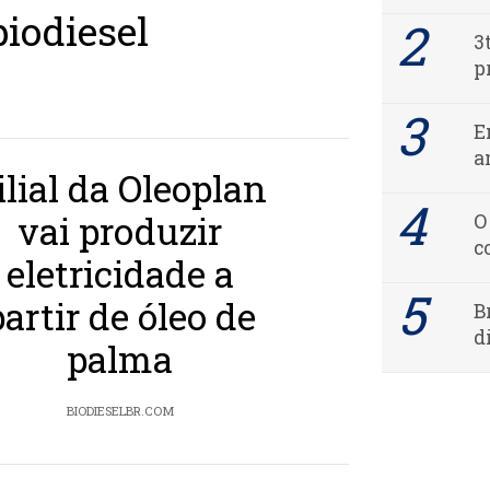
biodiesel
3
p
E
a
ilial da Oleoplan
vai produzir
O
c
eletricidade a
partir de óleo de
B
d
palma
BIODIESELBR.COM