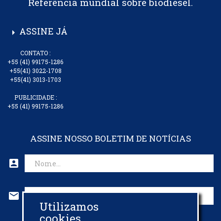
Referência mundial sobre biodiesel.
ASSINE JÁ
arrow_right
CONTATO :
+55 (41) 99175-1286
+55(41) 3022-1708
+55(41) 3013-1703
PUBLICIDADE :
+55 (41) 99175-1286
ASSINE NOSSO BOLETIM DE NOTÍCIAS
account_box
mail
Utilizamos
CADASTRAR EMAIL
cookies