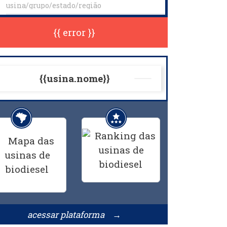
{{ error }}
{{usina.nome}}
acessar plataforma →