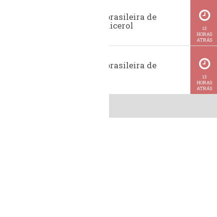
Exportação brasileira de
glicerina e glicerol
13
HORAS
ATRÁS
Exportação brasileira de
metanol
13
HORAS
ATRÁS