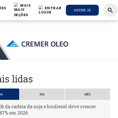
MAIS
ÕES
ENTRAR
search
ASSINE JÁ
is lidas
NA
DIA
MÊS
IB da cadeia da soja e biodiesel deve crescer
,87% em 2026