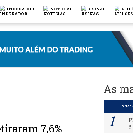
INDEXADOR
NOTÍCIAS
USINAS
LEIL
As ma
SEMA
P
etiraram 7,6%
6