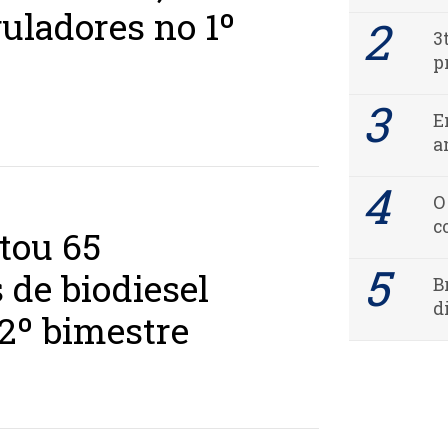
uladores no 1º
3
p
E
a
O
c
tou 65
 de biodiesel
B
d
2º bimestre