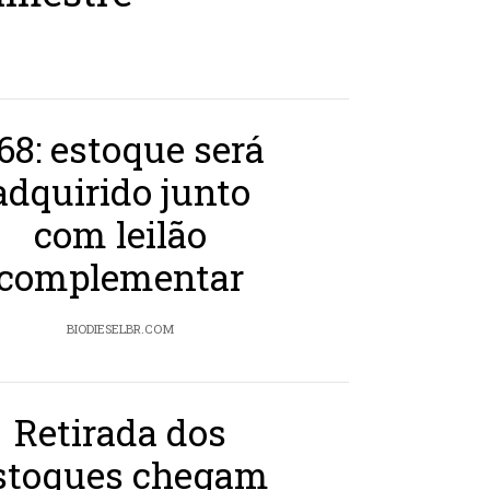
68: estoque será
adquirido junto
com leilão
complementar
BIODIESELBR.COM
Retirada dos
stoques chegam