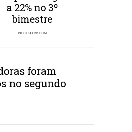
a 22% no 3º
bimestre
BIODIESELBR.COM
doras foram
os no segundo